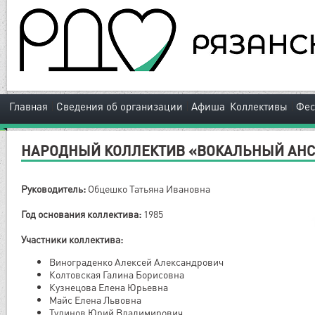
|
|
|
Главная
Сведения об организации
Афиша
Коллективы
Фес
НАРОДНЫЙ КОЛЛЕКТИВ «ВОКАЛЬНЫЙ АНС
Руководитель:
Обцешко Татьяна Ивановна
Год основания коллектива:
1985
Участники коллектива:
Винограденко Алексей Александрович
Колтовская Галина Борисовна
Кузнецова Елена Юрьевна
Майс Елена Львовна
Тулинов Юрий Владимирович