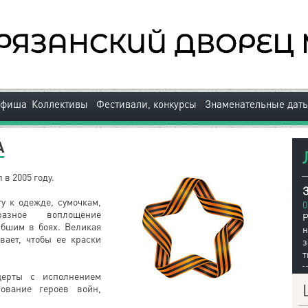
|
|
Афиша
Коллективы
Фестивали, конкурсы
Знаменательные дат
А
в 2005 году.
З
у к одежде, сумочкам,
0
азное воплощение
Р
ибшим в боях. Великая
вает, чтобы ее краски
т
церты с исполнением
вование героев войн,