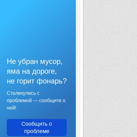
Не убран мусор,
яма на дороге,
не горит фонарь?
Столкнулись с
проблемой — сообщите о
ней!
Сообщить о
проблеме