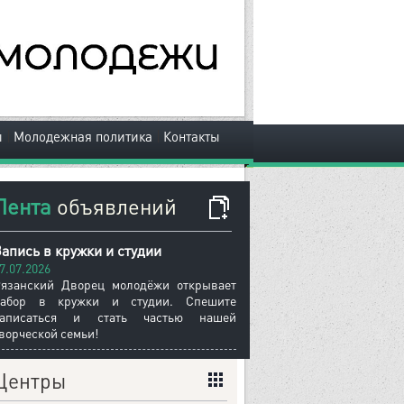
|
|
ы
Молодежная политика
Контакты
Лента
объявлений
апись в кружки и студии
7.07.2026
язанский Дворец молодёжи открывает
набор в кружки и студии. Спешите
записаться и стать частью нашей
ворческой семьи!
Центры