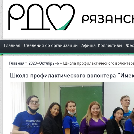
|
|
|
Главная
Сведения об организации
Афиша
Коллективы
Фес
Главная
»
2020
»
Октябрь
»
6
» Школа профилактического волонтера
Школа профилактического волонтера "Имею