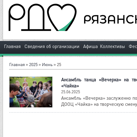
|
|
|
Главная
Сведения об организации
Афиша
Коллективы
Фес
Главная
»
2025
»
Июнь
»
25
Ансамбль танца «Вечерка» на тв
«Чайка»
25.06.2025
Ансамбль «Вечерка» заслуженно по
ДООЦ «Чайка» на творческую смену 