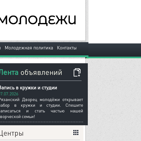
|
|
ы
Молодежная политика
Контакты
Лента
объявлений
Запись в кружки и студии
07.07.2026
Рязанский Дворец молодёжи открывает
набор в кружки и студии. Спешите
записаться и стать частью нашей
творческой семьи!
Центры