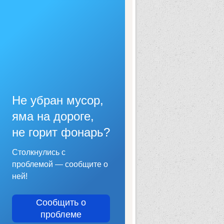
Не убран мусор,
яма на дороге,
не горит фонарь?
Столкнулись с
проблемой — сообщите о
ней!
Сообщить о
проблеме