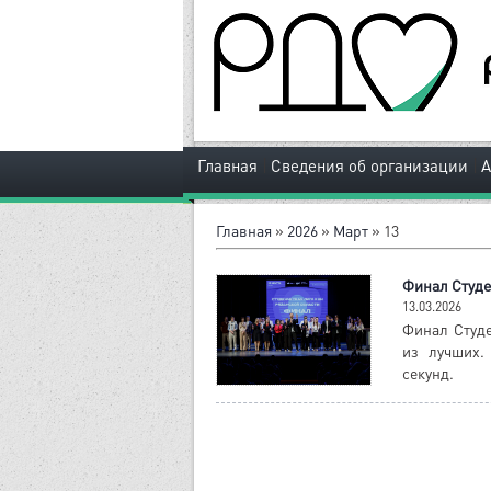
|
|
Главная
Сведения об организации
Главная
»
2026
»
Март
»
13
Финал Студе
13.03.2026
Финал Студе
из лучших.
секунд.