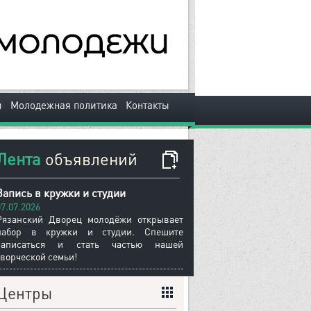
|
|
ы
Молодежная политика
Контакты
Лента
объявлений
Запись в кружки и студии
07.07.2026
Рязанский Дворец молодёжи открывает
набор в кружки и студии. Спешите
записаться и стать частью нашей
творческой семьи!
Центры