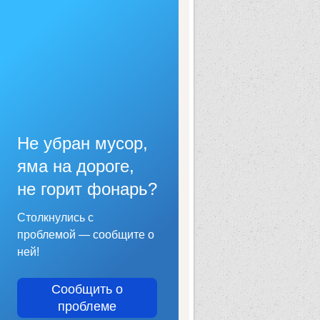
Не убран мусор,
яма на дороге,
не горит фонарь?
Столкнулись с
проблемой — сообщите о
ней!
Сообщить о
проблеме