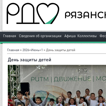
|
|
|
Главная
Сведения об организации
Афиша
Коллективы
Фес
Главная
»
2026
»
Июнь
»
1
» День защиты детей
День защиты детей