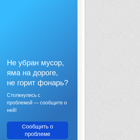
Не убран мусор,
яма на дороге,
не горит фонарь?
Столкнулись с
проблемой — сообщите о
ней!
Сообщить о
проблеме