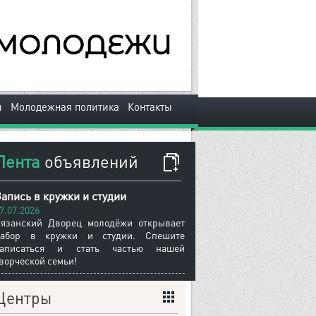
|
|
ы
Молодежная политика
Контакты
Лента
объявлений
апись в кружки и студии
7.07.2026
язанский Дворец молодёжи открывает
набор в кружки и студии. Спешите
записаться и стать частью нашей
ворческой семьи!
Центры