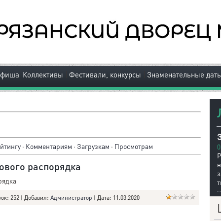
|
|
Афиша
Коллективы
Фестивали, конкурсы
Знаменательные дат
З
йтингу
·
Комментариям
·
Загрузкам
·
Просмотрам
0
Р
ового распорядка
рядка
т
зок:
252
|
Добавил:
Администратор
|
Дата:
11.03.2020